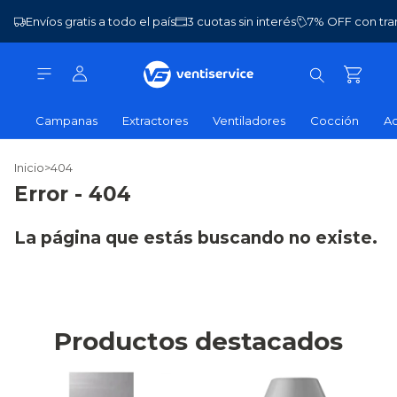
Envíos gratis a todo el país
3 cuotas sin interés
7% OFF con tra
Campanas
Extractores
Ventiladores
Cocción
Ac
Inicio
>
404
Error - 404
La página que estás buscando no existe.
Productos destacados