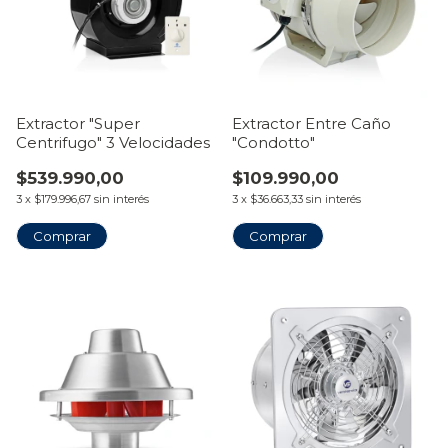
Extractor "Super
Extractor Entre Caño
Centrifugo" 3 Velocidades
"Condotto"
$539.990,00
$109.990,00
3
x
$179.996,67
sin interés
3
x
$36.663,33
sin interés
Comprar
Comprar