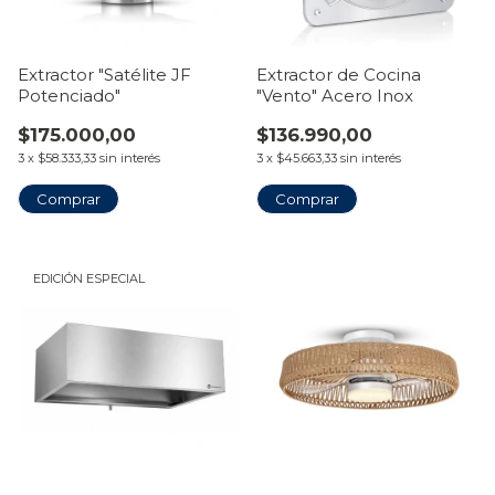
Extractor "Satélite JF
Extractor de Cocina
Potenciado"
"Vento" Acero Inox
$175.000,00
$136.990,00
3
x
$58.333,33
sin interés
3
x
$45.663,33
sin interés
Comprar
Comprar
EDICIÓN ESPECIAL