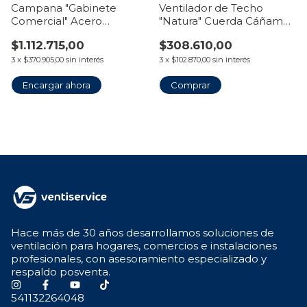
Campana "Gabinete
Ventilador de Techo
Comercial" Acero
"Natura" Cuerda Cáñamo
Inoxidable
con Luz LED Plafón |
$1.112.715,00
$308.610,00
Línea VentiHome
3
x
$370.905,00
sin interés
3
x
$102.870,00
sin interés
Encargar ahora
Hace más de 30 años desarrollamos soluciones de
ventilación para hogares, comercios e instalaciones
profesionales, con asesoramiento especializado y
respaldo posventa.
541132264048