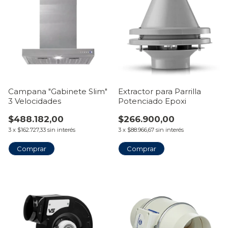
Campana "Gabinete Slim"
Extractor para Parrilla
3 Velocidades
Potenciado Epoxi
$488.182,00
$266.900,00
3
x
$162.727,33
sin interés
3
x
$88.966,67
sin interés
Comprar
Comprar