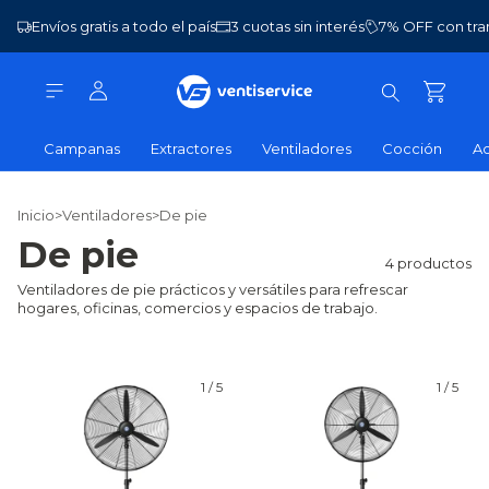
Envíos gratis a todo el país
3 cuotas sin interés
7% OFF con tra
Campanas
Extractores
Ventiladores
Cocción
Ac
Inicio
>
Ventiladores
>
De pie
De pie
4 productos
Ventiladores de pie prácticos y versátiles para refrescar
hogares, oficinas, comercios y espacios de trabajo.
1
/
5
1
/
5