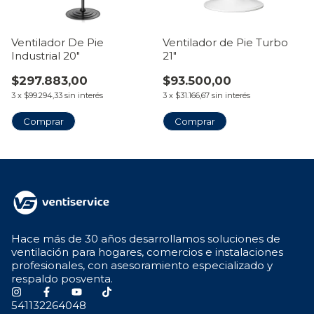
Ventilador De Pie
Ventilador de Pie Turbo
Industrial 20"
21"
$297.883,00
$93.500,00
3
x
$99.294,33
sin interés
3
x
$31.166,67
sin interés
Hace más de 30 años desarrollamos soluciones de
ventilación para hogares, comercios e instalaciones
profesionales, con asesoramiento especializado y
respaldo posventa.
541132264048