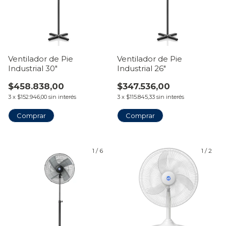
Ventilador de Pie
Ventilador de Pie
Industrial 30"
Industrial 26"
$458.838,00
$347.536,00
3
x
$152.946,00
sin interés
3
x
$115.845,33
sin interés
1
/
6
1
/
2