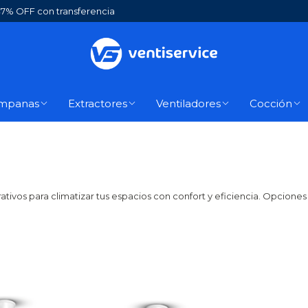
7% OFF con transferencia
mpanas
Extractores
Ventiladores
Cocción
tivos para climatizar tus espacios con confort y eficiencia. Opcione