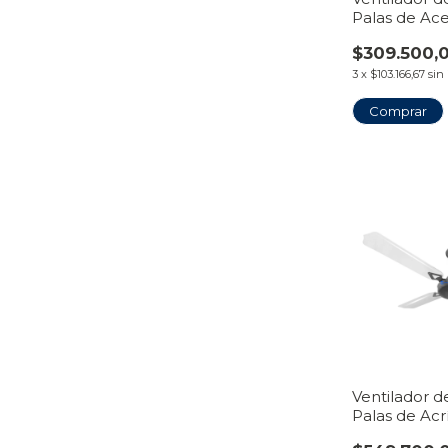
Palas de Ace
| Línea Tirav
$309.500,
3
x
$103.166,67
sin
Ventilador d
Palas de Acrí
Transparente