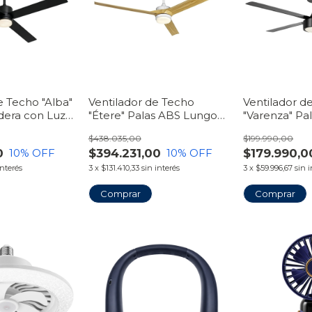
e Techo "Alba"
Ventilador de Techo
Ventilador d
dera con Luz
"Étere" Palas ABS Lungo
"Varenza" Pa
 Línea
con Luz LED Plafón | Línea
con Luz LED 
$438.035,00
$199.990,00
VentiHome
VentiHome
0
$394.231,00
$179.990,0
10
% OFF
10
% OFF
interés
3
x
$131.410,33
sin interés
3
x
$59.996,67
sin 
Comprar
Comprar