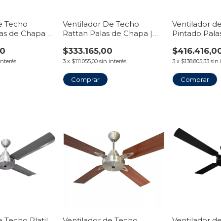
de Techo
Ventilador De Techo
Ventilador d
as de Chapa |
Rattan Palas de Chapa |
Pintado Pala
nto
Línea Tiravento
Maciza Curva
00
$333.165,00
$416.416,0
Tiravento
interés
3
x
$111.055,00
sin interés
3
x
$138.805,33
sin 
Comprar
Comprar
e Techo Platil
Ventilador de Techo
Ventilador d