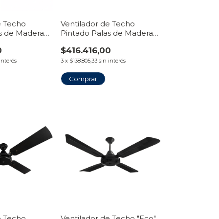
e Techo
Ventilador de Techo
s de Madera
Pintado Palas de Madera
 | Línea
Maciza Recta | Línea
0
$416.416,00
Tiravento
interés
3
x
$138.805,33
sin interés
Comprar
e Techo
Ventilador de Techo "Eco"