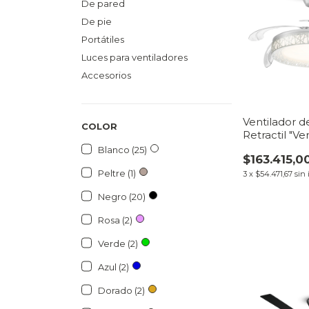
De pared
De pie
Portátiles
Luces para ventiladores
Accesorios
Ventilador 
COLOR
Retractil "Ve
LED Plafón |
Blanco (25)
$163.415,0
VentiHome
Peltre (1)
3
x
$54.471,67
sin 
Negro (20)
Rosa (2)
Verde (2)
Azul (2)
Dorado (2)