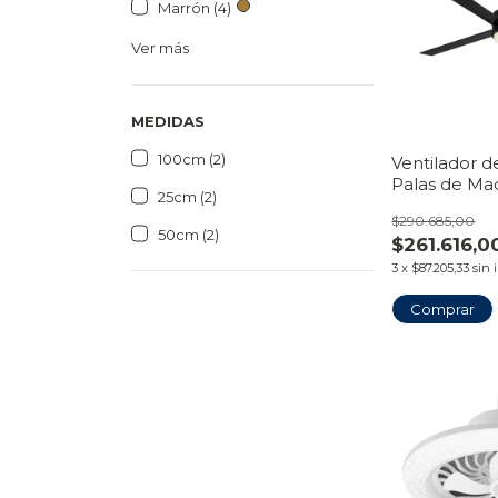
Marrón (4)
Ver más
MEDIDAS
100cm (2)
Ventilador d
Palas de Ma
25cm (2)
LED Plafón |
$290.685,00
VentiHome
50cm (2)
$261.616,0
3
x
$87.205,33
sin 
Comprar