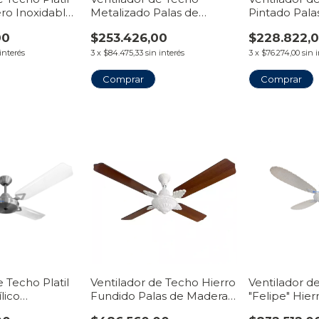
ro Inoxidable
Metalizado Palas de
Pintado Pala
ento
Madera Bicolor | Línea
Línea Tirave
00
$253.426,00
$228.822,
Tiravento
 interés
3
x
$84.475,33
sin interés
3
x
$76.274,00
sin 
Comprar
Comprar
e Techo Platil
Ventilador de Techo Hierro
Ventilador d
lico
Fundido Palas de Madera |
"Felipe" Hie
 | Línea
Línea Tiravento
Palas de Ratt