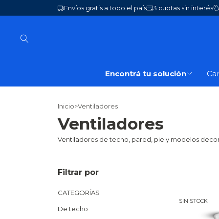
Envíos gratis a todo el país
3 cuotas sin interés
Encontrá tu solución
Ca
Inicio
>
Ventiladores
Ventiladores
Ventiladores de techo, pared, pie y modelos decora
Filtrar por
CATEGORÍAS
SIN STOCK
De techo