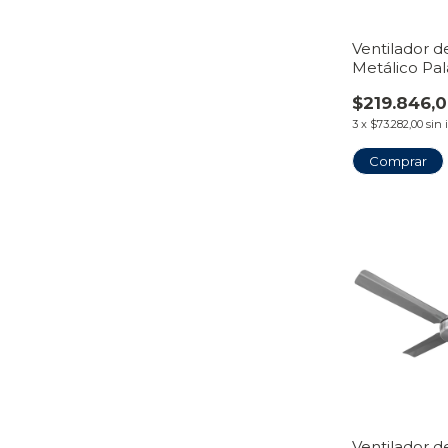
Ventilador 
Metálico Pal
Línea Tirave
$219.846,
3
x
$73.282,00
sin 
Comprar
Ventilador d