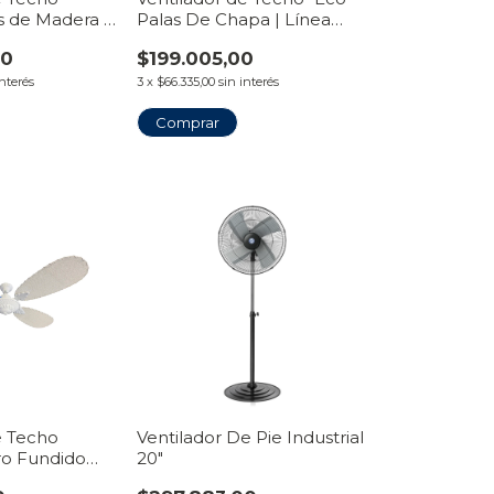
s de Madera |
Palas De Chapa | Línea
nto
Tiravento
00
$199.005,00
interés
3
x
$66.335,00
sin interés
Comprar
e Techo
Ventilador De Pie Industrial
rro Fundido
20"
an | Línea