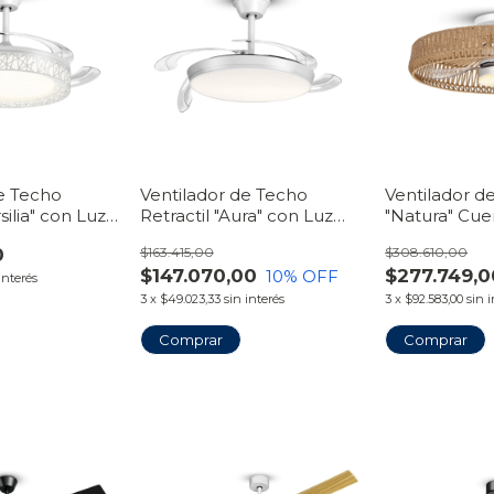
de Techo
Ventilador de Techo
Ventilador d
rsilia" con Luz
Retractil "Aura" con Luz
"Natura" Cu
 Línea
LED Plafón | Línea
con Luz LED 
0
$163.415,00
$308.610,00
VentiHome
VentiHome
$147.070,00
$277.749,0
10
% OFF
interés
3
x
$49.023,33
sin interés
3
x
$92.583,00
sin 
Comprar