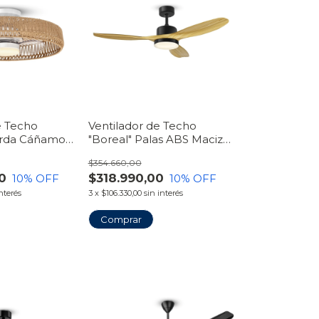
e Techo
Ventilador de Techo
erda Cáñamo
"Boreal" Palas ABS Maciza
Plafón | Línea
con Luz LED Plafón | Línea
$354.660,00
VentiHome
0
$318.990,00
10
% OFF
10
% OFF
interés
3
x
$106.330,00
sin interés
Comprar