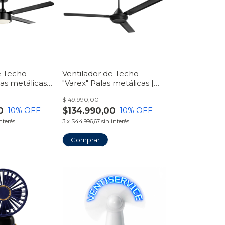
e Techo
Ventilador de Techo
las metálicas
"Varex" Palas metálicas |
Plafón | Línea
Línea VentiHome
$149.990,00
0
$134.990,00
10
% OFF
10
% OFF
interés
3
x
$44.996,67
sin interés
Comprar