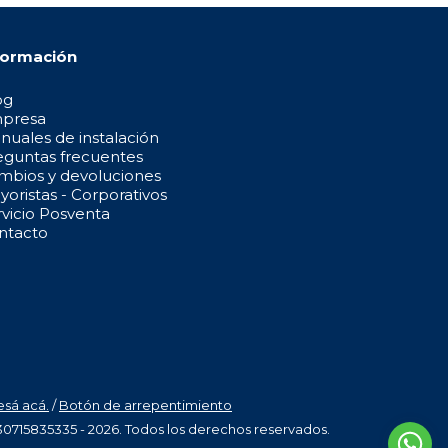
formación
og
presa
nuales de instalación
eguntas frecuentes
mbios y devoluciones
oristas - Corporativos
rvicio Posventa
ntacto
esá acá.
/
Botón de arrepentimiento
30715835335 - 2026. Todos los derechos reservados.