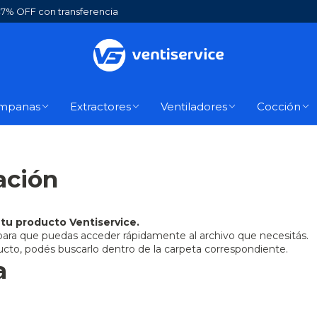
7% OFF con transferencia
mpanas
Extractores
Ventiladores
Cocción
ación
 tu producto Ventiservice.
ara que puedas acceder rápidamente al archivo que necesitás.
cto, podés buscarlo dentro de la carpeta correspondiente.
a