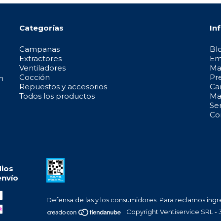
Categorías
In
Campanas
Bl
Extractores
Em
Ventiladores
Ma
Cocción
Pr
n
Repuestos y accesorios
Ca
Todos los productos
May
Se
Co
ios
envío
Defensa de las y los consumidores. Para reclamos
ingr
Copyright Ventiservice SRL - 