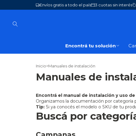
Envíos gratis a todo el país
3 cuotas sin interés
Encontrá tu solución
Ca
Inicio
>
Manuales de instalación
Manuales de instal
Encontrá el manual de instalación y uso de
Organizamos la documentación por categoría p
Tip:
Si ya conocés el modelo o SKU de tu produ
Buscá por categorí
Campanas